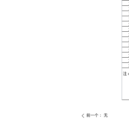
前一个：
无
ꄴ