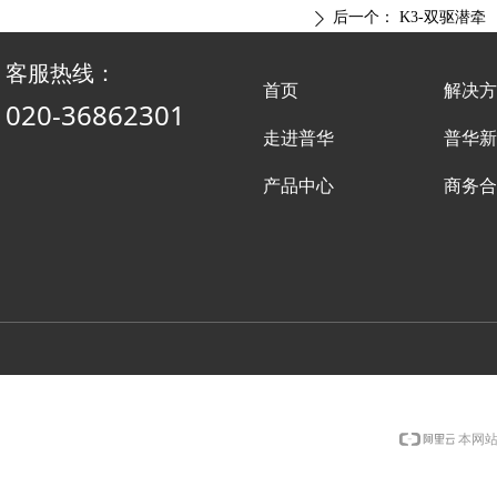
后一个：
K3-双驱潜牵
ꄲ
客服热线：
首页
解决方
020-36862301
走进普华
普华新
产品中心
商务合
本网站