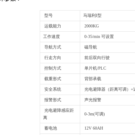
型号
马瑞利I型
运载能力
2000KG
工作速度
0-35/min 可设置
导航方式
磁导航
行走方向
前后双向行驶
控制方式
单片机/PLC
载重形式
背部承载
安全系统
光电避障器（距离可调）+
报警形式
声光报警
光电避障感应距
0-3m(可调)
离
蓄电池
12V 60AH