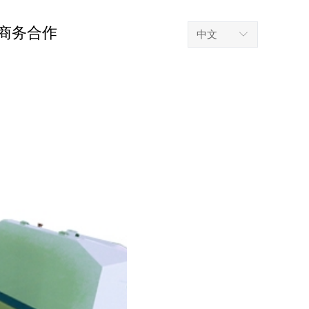
商务合作
中文
ꀅ