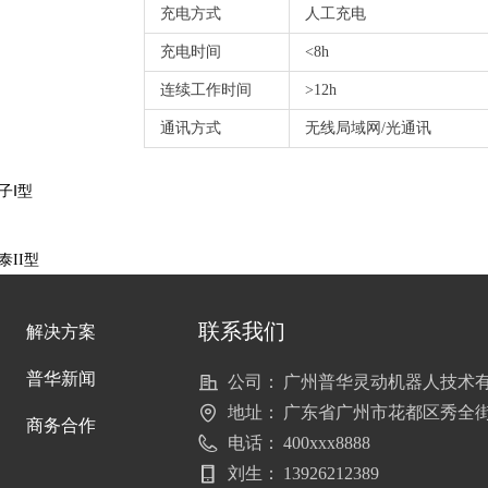
充电方式
人工充电
充电时间
<8h
连续工作时间
>12h
通讯方式
无线局域网/光通讯
子Ⅰ型
泰II型
联系我们
解决方案
普华新闻
公司：
广州普华灵动机器人技术
地址：
广东省广州市花都区秀全街
商务合作
电话：
400xxx8888
刘生：
13926212389