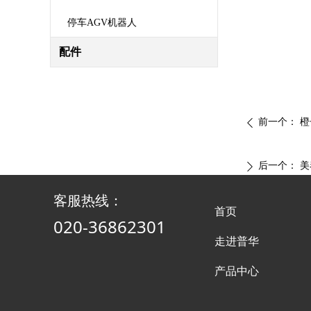
停车AGV机器人
配件
前一个：
橙
ꄴ
后一个：
美
ꄲ
客服热线：
首页
020-36862301
走进普华
产品中心