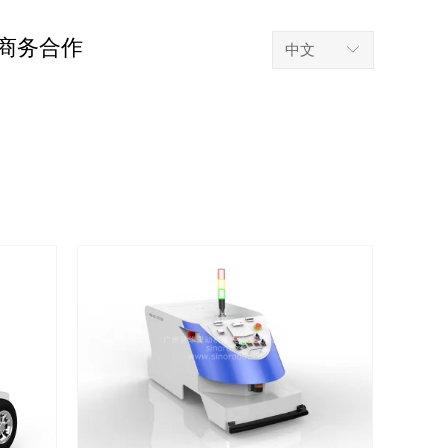
商务合作
中文
ꀅ