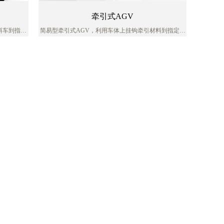
牵引式AGV
料车到指定
简易型牵引式AGV，利用车体上挂钩牵引材料到指定下
方式简单，
料点，再利用辅助机构实现自动脱钩，因车型体积小，
运输方式简单，适用范围广，可在狭窄的空间作业。